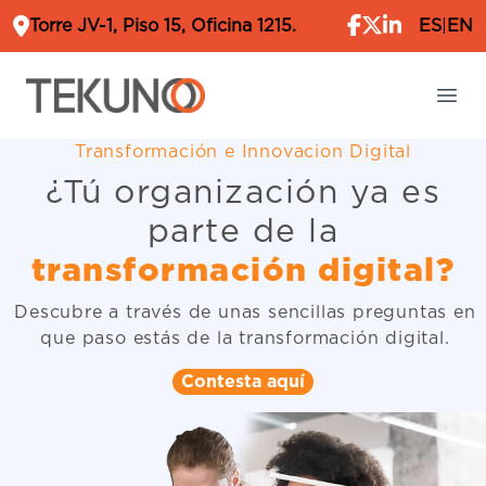
Torre JV-1, Piso 15, Oficina 1215.
ES
|
EN
Your Company
Ope
Transformación e Innovacion Digital
¿Tú organización ya es
parte de la
transformación digital?
Descubre a través de unas sencillas preguntas en
que paso estás de la transformación digital.
Contesta aquí